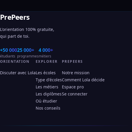
PrePeers
L'orientation 100% gratuite,
qui part de toi.
+50 000
25 000+
4 000+
étudiants
programmes
métiers
ORIENTATION
EXPLORER
PREPEERS
Discuter avec Lola
Les écoles
Notre mission
Type d'écoles
Comment Lola décide
Les métiers
Espace pro
Les diplômes
Se connecter
Où étudier
Nos conseils