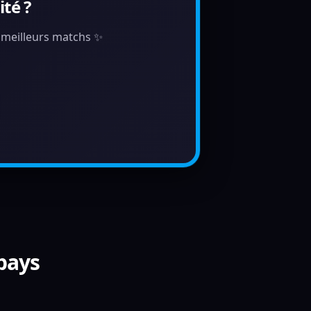
té ?
s meilleurs matchs ✨
 pays