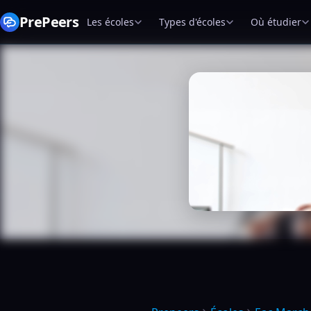
PrePeers
Les écoles
Types d'écoles
Où étudier