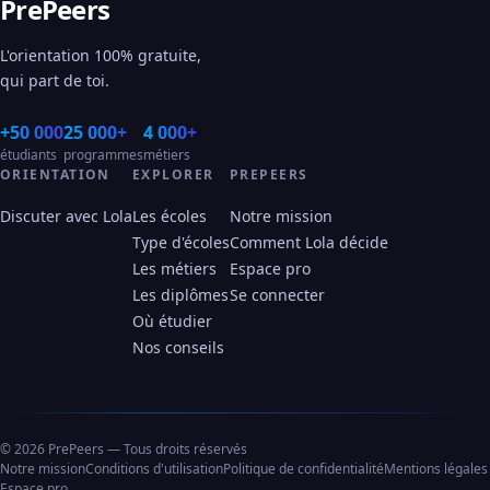
PrePeers
L'orientation 100% gratuite,
qui part de toi.
+50 000
25 000+
4 000+
étudiants
programmes
métiers
ORIENTATION
EXPLORER
PREPEERS
Discuter avec Lola
Les écoles
Notre mission
Type d'écoles
Comment Lola décide
Les métiers
Espace pro
Les diplômes
Se connecter
Où étudier
Nos conseils
© 2026 PrePeers — Tous droits réservés
Notre mission
Conditions d'utilisation
Politique de confidentialité
Mentions légales
Espace pro