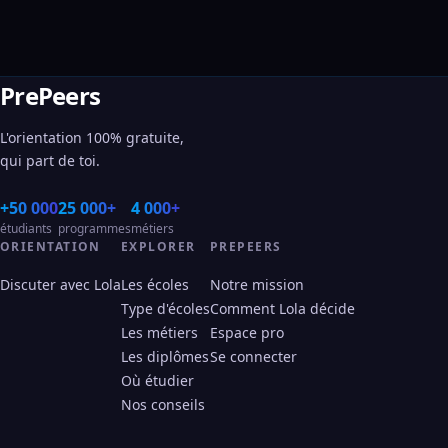
PrePeers
L'orientation 100% gratuite,
qui part de toi.
+50 000
25 000+
4 000+
étudiants
programmes
métiers
ORIENTATION
EXPLORER
PREPEERS
Discuter avec Lola
Les écoles
Notre mission
Type d'écoles
Comment Lola décide
Les métiers
Espace pro
Les diplômes
Se connecter
Où étudier
Nos conseils