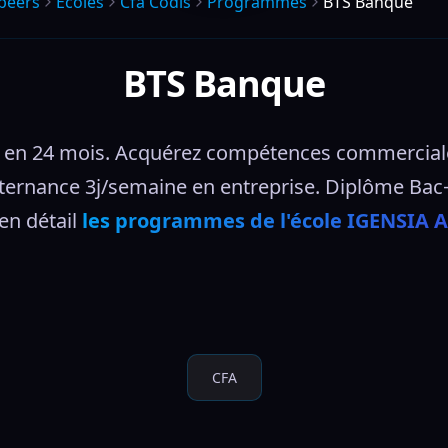
peers
Écoles
Cfa Codis
Programmes
BTS Banque
BTS Banque
en 24 mois. Acquérez compétences commerciales,
Alternance 3j/semaine en entreprise. Diplôme Bac
n détail 
les programmes de l'école IGENSIA 
CFA