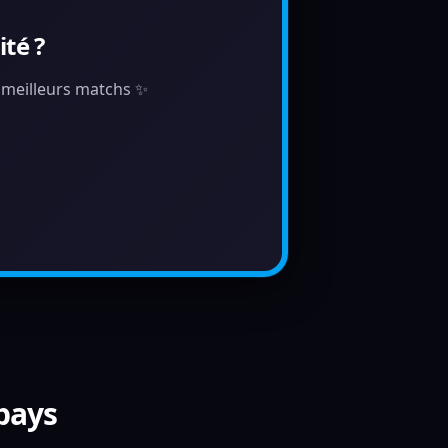
té ?
s meilleurs matchs ✨
 pays