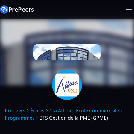
PrePeers
Prepeers
Écoles
Cfa Affida L Ecole Commerciale
Programmes
BTS Gestion de la PME (GPME)