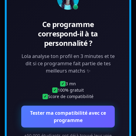
Ce programme
correspond-il à ta
personnalité ?
Lola analyse ton profil en 3 minutes et te
dit si ce programme fait partie de tes
meilleurs matchs ✨
3 mn
✓
100% gratuit
✓
Score de compatibilité
✓
Tester ma compatibilité avec ce
programme
+50 000 étudiants ont déjà trouvé leur voie