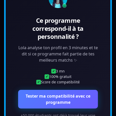
Ce programme
correspond-il à ta
personnalité ?
Lola analyse ton profil en 3 minutes et te
dit si ce programme fait partie de tes
meilleurs matchs ✨
3 mn
✓
100% gratuit
✓
Score de compatibilité
✓
Tester ma compatibilité avec ce
programme
+50 000 étudiants ont déjà trouvé leur voie