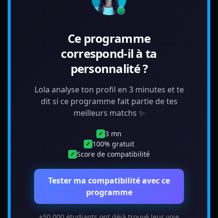
Ce programme
correspond-il à ta
personnalité ?
Lola analyse ton profil en 3 minutes et te
dit si ce programme fait partie de tes
meilleurs matchs ✨
3 mn
✓
100% gratuit
✓
Score de compatibilité
✓
Tester ma compatibilité avec ce
programme
+50 000 étudiants ont déjà trouvé leur voie