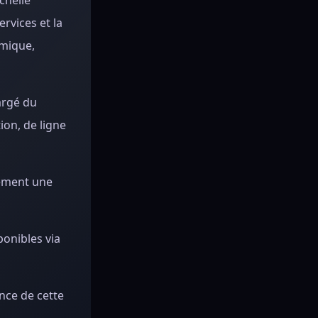
chelle
rvices et la
omique,
argé du
ion, de ligne
lement une
ponibles via
ance de cette