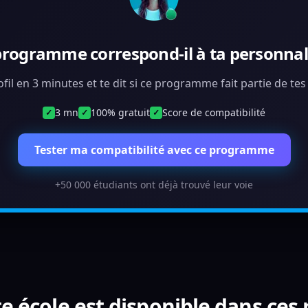
programme correspond-il à ta personnali
ofil en 3 minutes et te dit si ce programme fait partie de te
3 mn
100% gratuit
Score de compatibilité
✓
✓
✓
Tester ma compatibilité avec ce programme
+50 000 étudiants ont déjà trouvé leur voie
e école est disponible dans ces