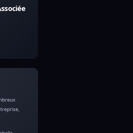
Associée
ombreux
treprise,