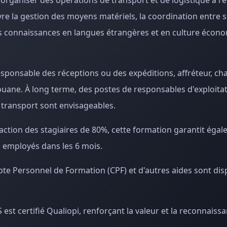
rganiser des opérations de transport et de logistique à l'é
vre la gestion des moyens matériels, la coordination entre se
es connaissances en langues étrangères et en culture écon
esponsable des réceptions ou des expéditions, affréteur, ch
ouane. À long terme, des postes de responsables d'exploitat
 transport sont envisageables.
faction des stagiaires de 80%, cette formation garantit éga
s employés dans les 6 mois.
te Personnel de Formation (CPF) et d'autres aides sont dis
est certifié Qualiopi, renforçant la valeur et la reconnaiss