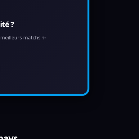
té ?
s meilleurs matchs ✨
 pays