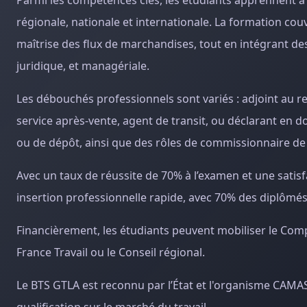
Parmi les compétences clés, les étudiants apprennent à o
régionale, nationale et internationale. La formation cou
maîtrise des flux de marchandises, tout en intégrant d
juridique, et managériale.
Les débouchés professionnels sont variés : adjoint au r
service après-vente, agent de transit, ou déclarant en d
ou de dépôt, ainsi que des rôles de commissionnaire de
Avec un taux de réussite de 70% à l’examen et une satis
insertion professionnelle rapide, avec 70% des diplômé
Financièrement, les étudiants peuvent mobiliser le Comp
France Travail ou le Conseil régional.
Le BTS GTLA est reconnu par l’État et l'organisme CAMAS 