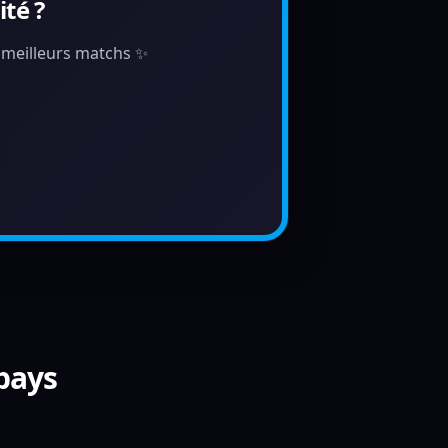
té ?
s meilleurs matchs ✨
 pays