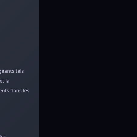
géants tels
et la
ents dans les
des