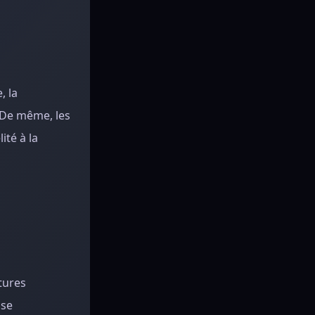
, la
 De même, les
ité à la
tures
 se