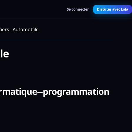
Se connecter
Discuter avec Lola
iers : Automobile
le
formatique--programmation