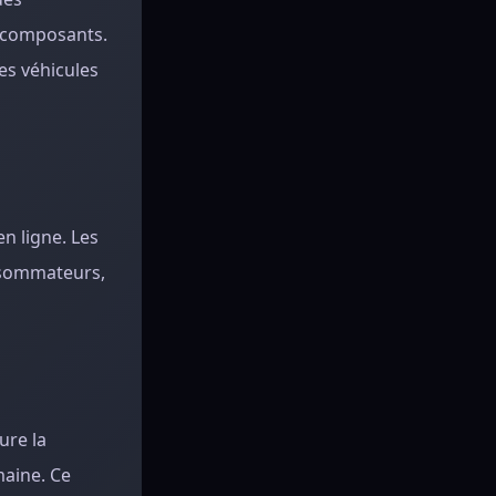
s composants.
es véhicules
n ligne. Les
onsommateurs,
ure la
maine. Ce