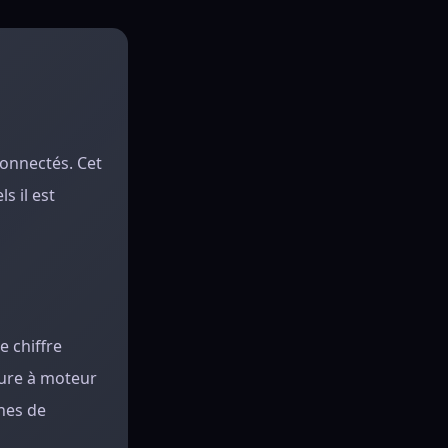
connectés. Cet
s il est
e chiffre
ture à moteur
înes de