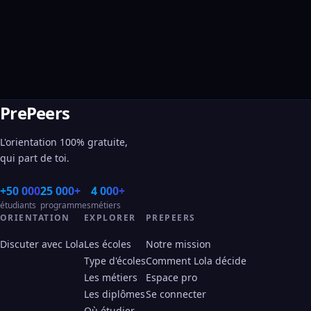
PrePeers
L'orientation 100% gratuite,
qui part de toi.
+50 000
25 000+
4 000+
étudiants
programmes
métiers
ORIENTATION
EXPLORER
PREPEERS
Discuter avec Lola
Les écoles
Notre mission
Type d'écoles
Comment Lola décide
Les métiers
Espace pro
Les diplômes
Se connecter
Où étudier