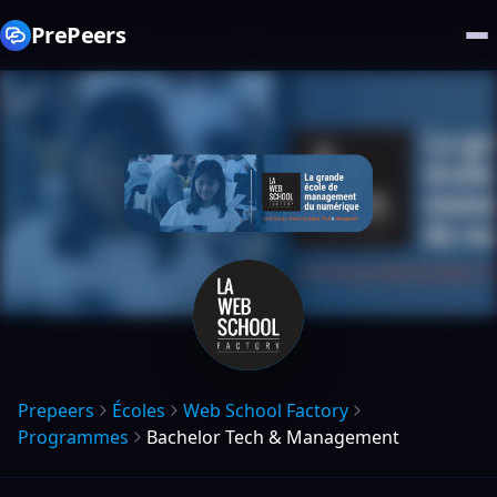
PrePeers
Prepeers
Écoles
Web School Factory
Programmes
Bachelor Tech & Management