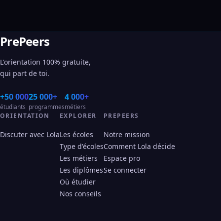
PrePeers
L'orientation 100% gratuite,
qui part de toi.
+50 000
25 000+
4 000+
étudiants
programmes
métiers
ORIENTATION
EXPLORER
PREPEERS
Discuter avec Lola
Les écoles
Notre mission
Type d'écoles
Comment Lola décide
Les métiers
Espace pro
Les diplômes
Se connecter
Où étudier
Nos conseils