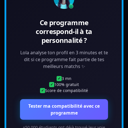
Ce programme
correspond-il à ta
personnalité ?
Lola analyse ton profil en 3 minutes et te
dit si ce programme fait partie de tes
meilleurs matchs ✨
3 mn
✓
100% gratuit
✓
Score de compatibilité
✓
Tester ma compatibilité avec ce
programme
+50 000 étudiants ont déjà trouvé leur voie