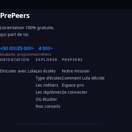
PrePeers
L'orientation 100% gratuite,
qui part de toi.
+50 000
25 000+
4 000+
étudiants
programmes
métiers
ORIENTATION
EXPLORER
PREPEERS
Discuter avec Lola
Les écoles
Notre mission
Type d'écoles
Comment Lola décide
Les métiers
Espace pro
Les diplômes
Se connecter
Où étudier
Nos conseils