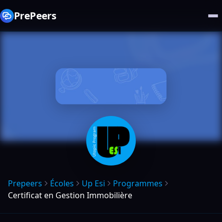
PrePeers
Prepeers
Écoles
Up Esi
Programmes
Certificat en Gestion Immobilière