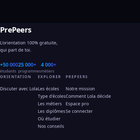
PrePeers
L'orientation 100% gratuite,
qui part de toi.
+50 000
25 000+
4 000+
étudiants
programmes
métiers
ORIENTATION
EXPLORER
PREPEERS
Discuter avec Lola
Les écoles
Notre mission
Type d'écoles
Comment Lola décide
Les métiers
Espace pro
Les diplômes
Se connecter
Où étudier
Nos conseils