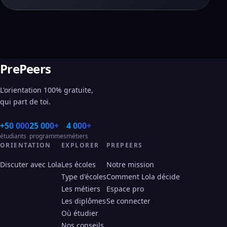
PrePeers
L'orientation 100% gratuite,
qui part de toi.
+50 000
25 000+
4 000+
étudiants
programmes
métiers
ORIENTATION
EXPLORER
PREPEERS
Discuter avec Lola
Les écoles
Notre mission
Type d'écoles
Comment Lola décide
Les métiers
Espace pro
Les diplômes
Se connecter
Où étudier
Nos conseils