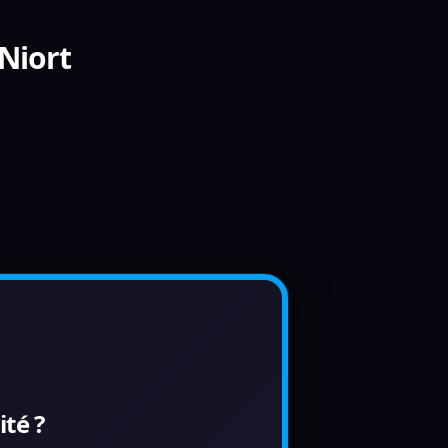
Niort
té ?