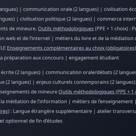
 langues) | communication orale (2 langues) | civilisation é
gues) | civilisation politique (2 langues) | commerce intern
ents de mineure.
Outils méthodologiques
(PPE + 1 choix) : P
on web et de l’internet | métiers du livre et de la médiation
FLE
Enseignements complémentaires au choix (obligatoires
à la préparation aux concours | engagement étudiant
 écrite (2 langues) | communication orale/débats (2 langues)
 (2 langues) | enjeux culturels contemporains (2 langues) |
 Enseignements de mineure
Outils méthodologiques (PPE + 1 
de la médiation de l’information | métiers de l’enseignement 
res)
: Langue étrangère supplémentaire | atelier transversal
t optionnel de fin d’études