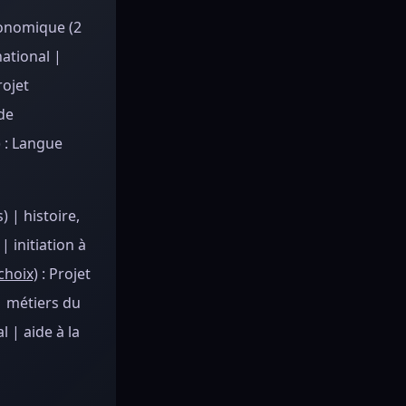
conomique (2
ational |
rojet
 de
)
: Langue
 | histoire,
 initiation à
choix)
: Projet
| métiers du
 | aide à la