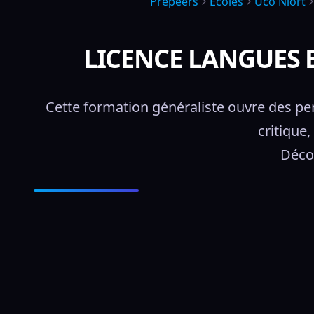
Prepeers
Écoles
Uco Niort
LICENCE LANGUES 
Cette formation généraliste ouvre des per
critique,
Décou