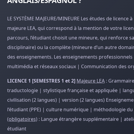
ANGLAIS/ESPAGNOL ?
LE SYSTÈME MAJEURE/MINEURE Les études de licence à l
majeure LEA, qui correspond à la mention de votre licen
parcours, l’étudiant choisit une mineure, qui renforce
disciplinaire) ou la complète (mineure d’un autre domai
des enseignements. Les enseignements professionnels c
multimédia et réseaux sociaux | Communication des org
LICENCE 1 [SEMESTRES 1 et 2]
Majeure LEA
: Grammaire 
traductologie | stylistique française et appliquée | lan
civilisation (2 langues) | version (2 langues) Enseigne
l’étudiant (PPE) | culture numérique | méthodologie du t
(obligatoires)
: Langue étrangère supplémentaire | ateli
étudiant