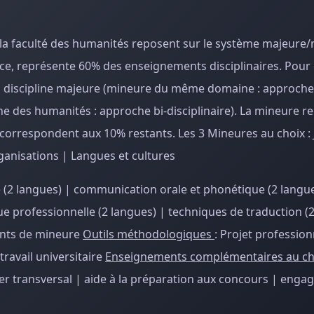
a faculté des humanités reposent sur le système majeure/
ce, représente 60% des enseignements disciplinaires. Pour 
 sa discipline majeure (mineure du même domaine : approch
ne des humanités : approche bi-disciplinaire). La mineure 
orrespondent aux 10% restants. Les 3 Mineures au choix :
anisations | Langues et cultures
(2 langues) | communication orale et phonétique (2 langue
gue professionnelle (2 langues) | techniques de traduction (
ments de mineure
Outils méthodologiques
: Projet profession
ravail universitaire
Enseignements complémentaires au ch
er transversal | aide à la préparation aux concours | eng