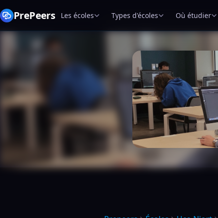
PrePeers
Les écoles
Types d'écoles
Où étudier