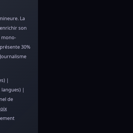
mineure. La
enrichir son
e mono-
représente 30%
 Journalisme
s) |
2 langues) |
nel de
oix
agement