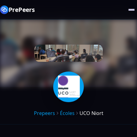
PrePeers
Prepeers
Écoles
UCO Niort