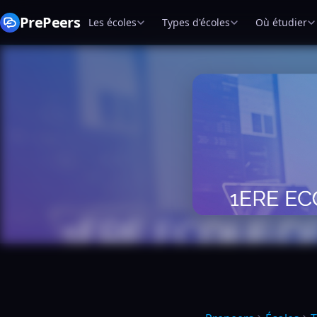
PrePeers
Les écoles
Types d'écoles
Où étudier