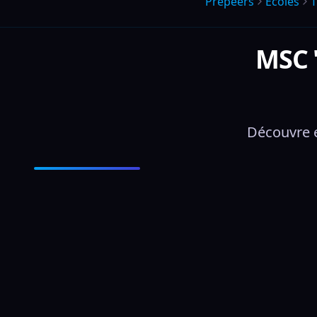
Prepeers
Écoles
T
MSC 
Découvre e