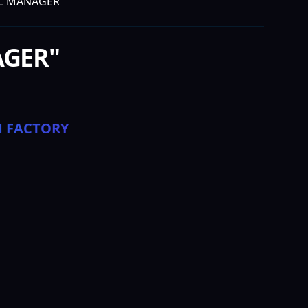
AL MANAGER"
AGER"
M FACTORY