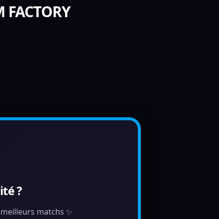
UM FACTORY
té ?
s meilleurs matchs ✨