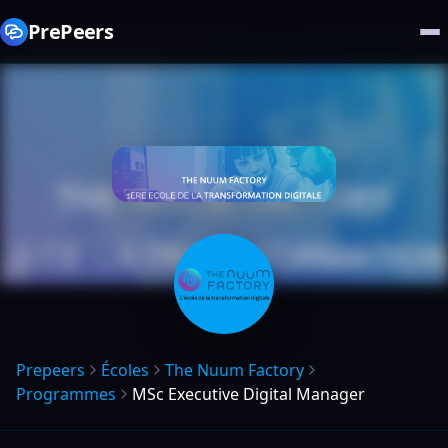
PrePeers
Prepeers
Écoles
The Nuum Factory
Programmes
MSc Executive Digital Manager