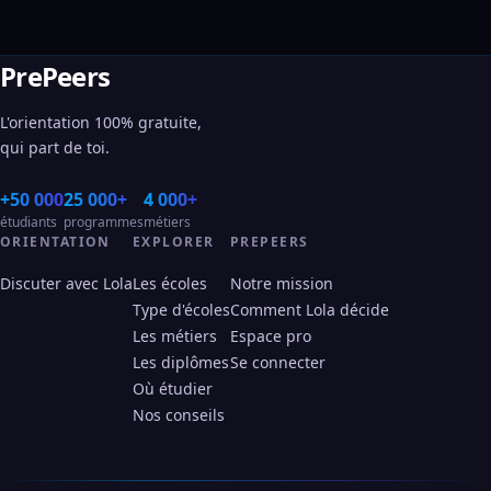
PrePeers
L'orientation 100% gratuite,
qui part de toi.
+50 000
25 000+
4 000+
étudiants
programmes
métiers
ORIENTATION
EXPLORER
PREPEERS
Discuter avec Lola
Les écoles
Notre mission
Type d'écoles
Comment Lola décide
Les métiers
Espace pro
Les diplômes
Se connecter
Où étudier
Nos conseils