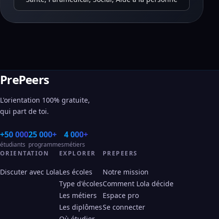
PrePeers
L'orientation 100% gratuite,
qui part de toi.
+50 000
25 000+
4 000+
étudiants
programmes
métiers
ORIENTATION
EXPLORER
PREPEERS
Discuter avec Lola
Les écoles
Notre mission
Type d'écoles
Comment Lola décide
Les métiers
Espace pro
Les diplômes
Se connecter
Où étudier