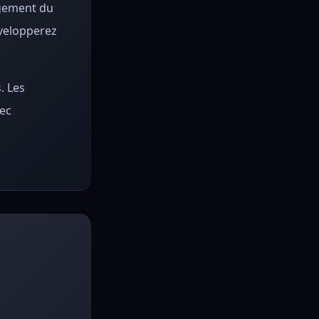
agement du
évelopperez
. Les
vec