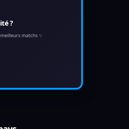
té ?
s meilleurs matchs ✨
 pays