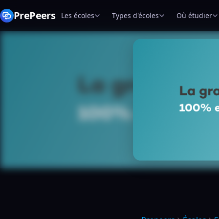
PrePeers
Les écoles
Types d'écoles
Où étudier