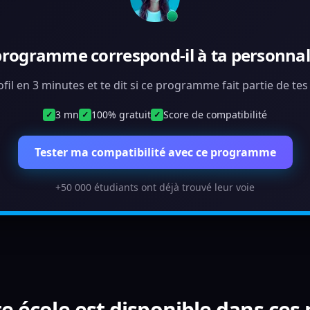
programme correspond-il à ta personnali
ofil en 3 minutes et te dit si ce programme fait partie de te
3 mn
100% gratuit
Score de compatibilité
✓
✓
✓
Tester ma compatibilité avec ce programme
+50 000 étudiants ont déjà trouvé leur voie
e école est disponible dans ces