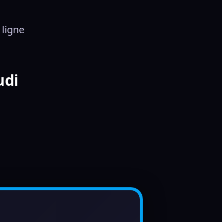
 ligne
udi