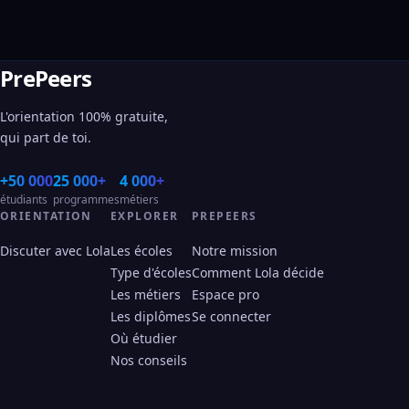
PrePeers
L'orientation 100% gratuite,
qui part de toi.
+50 000
25 000+
4 000+
étudiants
programmes
métiers
ORIENTATION
EXPLORER
PREPEERS
Discuter avec Lola
Les écoles
Notre mission
Type d'écoles
Comment Lola décide
Les métiers
Espace pro
Les diplômes
Se connecter
Où étudier
Nos conseils