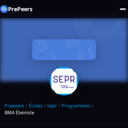
PrePeers
Prepeers
Écoles
Sepr
Programmes
BMA Ébéniste