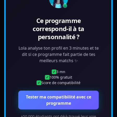
Ce programme
correspond-il à ta
personnalité ?
Lola analyse ton profil en 3 minutes et te
dit si ce programme fait partie de tes
meilleurs matchs ✨
3 mn
✓
100% gratuit
✓
Score de compatibilité
✓
Tester ma compatibilité avec ce
programme
+50 000 étudiants ont déjà trouvé leur voie