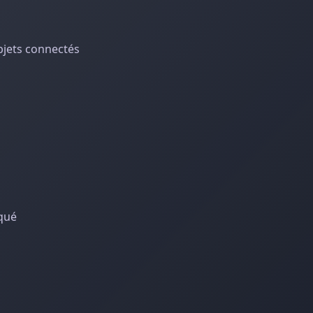
bjets connectés
qué