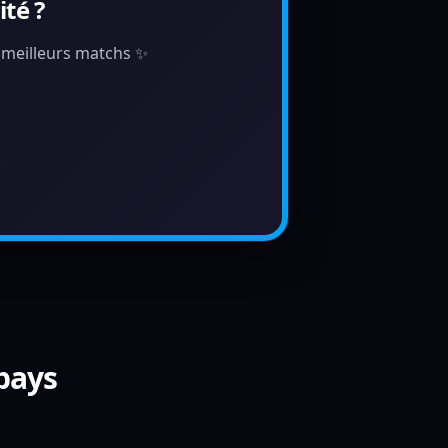
té ?
s meilleurs matchs ✨
 pays