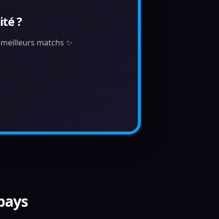
té ?
s meilleurs matchs ✨
 pays