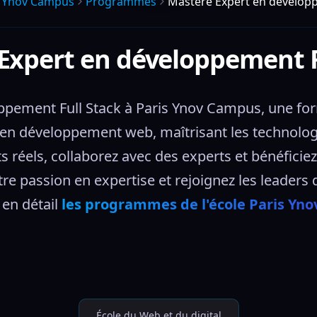
s Ynov Campus
Programmes
Mastère Expert en développ
Expert en développement F
ppement Full Stack à Paris Ynov Campus, une for
 en développement web, maîtrisant les technologie
s réels, collaborez avec des experts et bénéficie
re passion en expertise et rejoignez les leaders 
en détail 
les programmes de l'école Paris Yn
École du Web et du digital