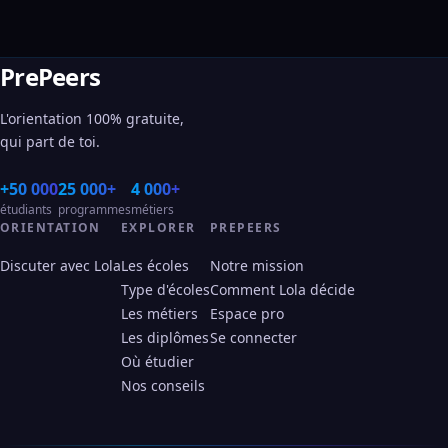
PrePeers
L'orientation 100% gratuite,
qui part de toi.
+50 000
25 000+
4 000+
étudiants
programmes
métiers
ORIENTATION
EXPLORER
PREPEERS
Discuter avec Lola
Les écoles
Notre mission
Type d'écoles
Comment Lola décide
Les métiers
Espace pro
Les diplômes
Se connecter
Où étudier
Nos conseils