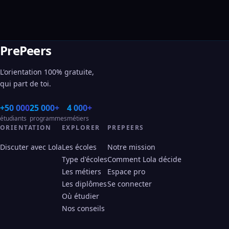
PrePeers
L'orientation 100% gratuite,
qui part de toi.
+50 000
25 000+
4 000+
étudiants
programmes
métiers
ORIENTATION
EXPLORER
PREPEERS
Discuter avec Lola
Les écoles
Notre mission
Type d'écoles
Comment Lola décide
Les métiers
Espace pro
Les diplômes
Se connecter
Où étudier
Nos conseils