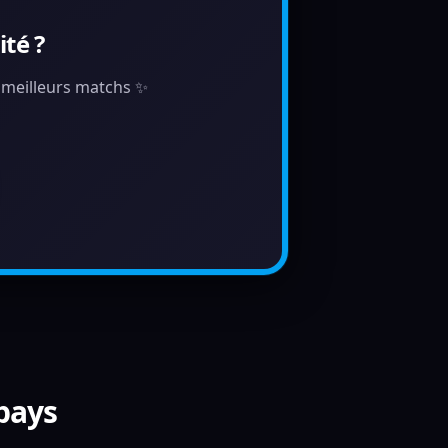
té ?
s meilleurs matchs ✨
 pays