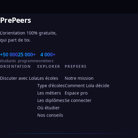
PrePeers
L'orientation 100% gratuite,
qui part de toi.
+50 000
25 000+
4 000+
étudiants
programmes
métiers
ORIENTATION
EXPLORER
PREPEERS
Discuter avec Lola
Les écoles
Notre mission
Type d'écoles
Comment Lola décide
Les métiers
Espace pro
Les diplômes
Se connecter
Où étudier
Nos conseils