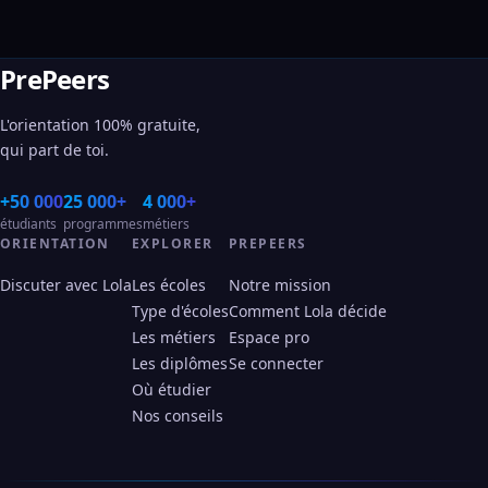
PrePeers
L'orientation 100% gratuite,
qui part de toi.
+50 000
25 000+
4 000+
étudiants
programmes
métiers
ORIENTATION
EXPLORER
PREPEERS
Discuter avec Lola
Les écoles
Notre mission
Type d'écoles
Comment Lola décide
Les métiers
Espace pro
Les diplômes
Se connecter
Où étudier
Nos conseils