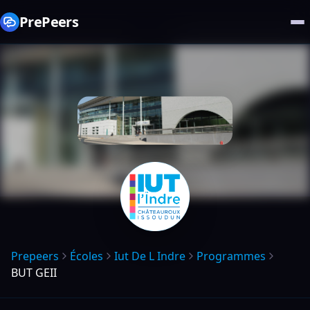
PrePeers
Prepeers
Écoles
Iut De L Indre
Programmes
BUT GEII