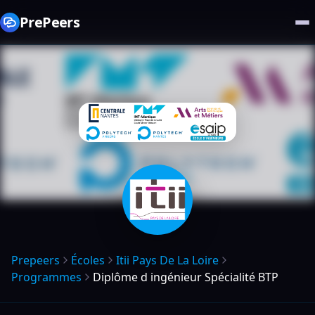
PrePeers
Prepeers
Écoles
Itii Pays De La Loire
Programmes
Diplôme d ingénieur Spécialité BTP