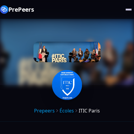
PrePeers
Prepeers
Écoles
ITIC Paris