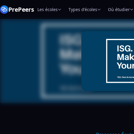
PrePeers
Les écoles
Types d'écoles
Où étudier