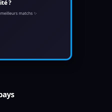
té ?
s meilleurs matchs ✨
 pays