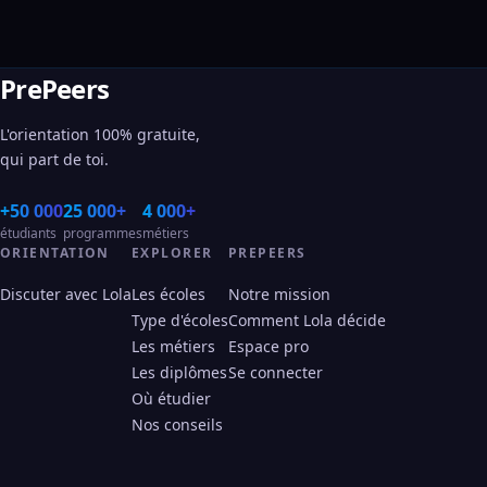
PrePeers
L'orientation 100% gratuite,
qui part de toi.
+50 000
25 000+
4 000+
étudiants
programmes
métiers
ORIENTATION
EXPLORER
PREPEERS
Discuter avec Lola
Les écoles
Notre mission
Type d'écoles
Comment Lola décide
Les métiers
Espace pro
Les diplômes
Se connecter
Où étudier
Nos conseils