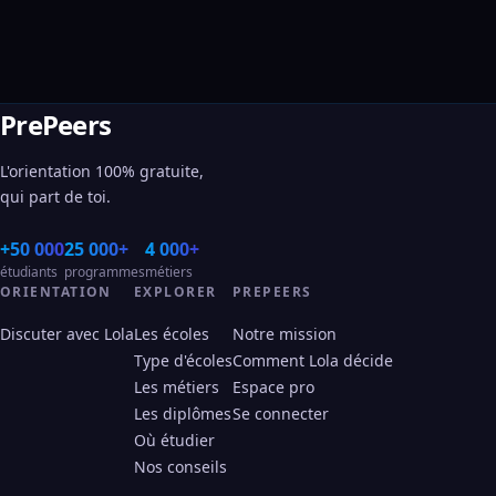
PrePeers
L'orientation 100% gratuite,
qui part de toi.
+50 000
25 000+
4 000+
étudiants
programmes
métiers
ORIENTATION
EXPLORER
PREPEERS
Discuter avec Lola
Les écoles
Notre mission
Type d'écoles
Comment Lola décide
Les métiers
Espace pro
Les diplômes
Se connecter
Où étudier
Nos conseils