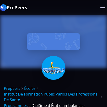
PrePeers
Prepeers
Écoles
Institut De Formation Public Varois Des Professions
De Sante
Programmes
Diplôme d État d ambulancier