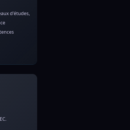
eaux d'études,
nce
étences
EC.