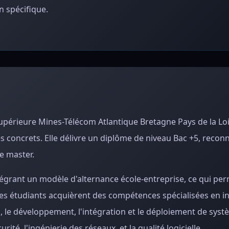
 spécifique.
supérieure Mines-Télécom Atlantique Bretagne Pays de la Lo
concrets. Elle délivre un diplôme de niveau Bac +5, reconn
e master.
ntégrant un modèle d'alternance école-entreprise, ce qui pe
es étudiants acquièrent des compétences spécialisées en i
, le développement, l'intégration et le déploiement de syst
té, l'ingénierie des réseaux, et la qualité logicielle.