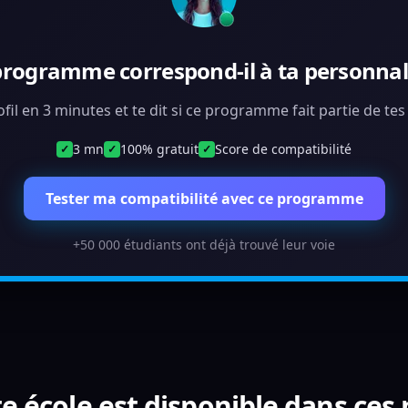
programme correspond-il à ta personnali
ofil en 3 minutes et te dit si ce programme fait partie de te
3 mn
100% gratuit
Score de compatibilité
✓
✓
✓
Tester ma compatibilité avec ce programme
+50 000 étudiants ont déjà trouvé leur voie
e école est disponible dans ces