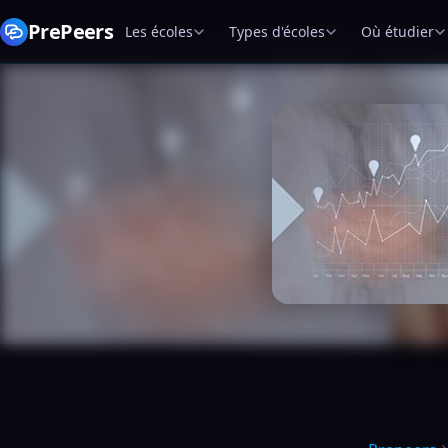
PrePeers
Les écoles
Types d'écoles
Où étudier