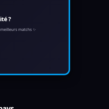
té ?
s meilleurs matchs ✨
 pays