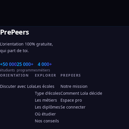
PrePeers
L'orientation 100% gratuite,
qui part de toi.
+50 000
25 000+
4 000+
étudiants
programmes
métiers
ORIENTATION
EXPLORER
PREPEERS
Discuter avec Lola
Les écoles
Notre mission
Type d'écoles
Comment Lola décide
Les métiers
Espace pro
Les diplômes
Se connecter
Où étudier
Nos conseils