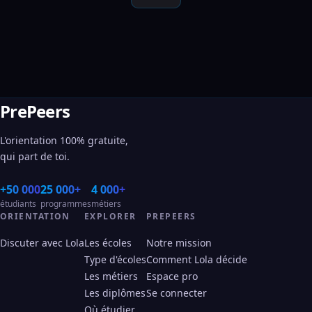
PrePeers
L'orientation 100% gratuite,
qui part de toi.
+50 000
25 000+
4 000+
étudiants
programmes
métiers
ORIENTATION
EXPLORER
PREPEERS
Discuter avec Lola
Les écoles
Notre mission
Type d'écoles
Comment Lola décide
Les métiers
Espace pro
Les diplômes
Se connecter
Où étudier