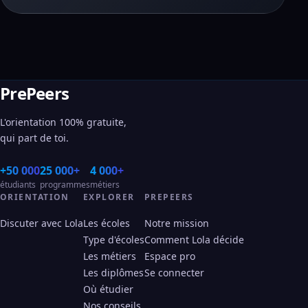
PrePeers
L'orientation 100% gratuite,
qui part de toi.
+50 000
25 000+
4 000+
étudiants
programmes
métiers
ORIENTATION
EXPLORER
PREPEERS
Discuter avec Lola
Les écoles
Notre mission
Type d'écoles
Comment Lola décide
Les métiers
Espace pro
Les diplômes
Se connecter
Où étudier
Nos conseils