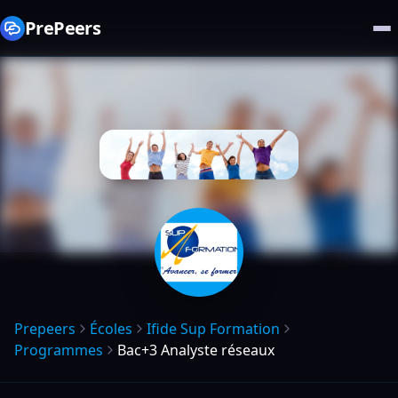
PrePeers
Prepeers
Écoles
Ifide Sup Formation
Programmes
Bac+3 Analyste réseaux