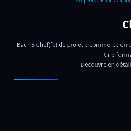
Prepeers
Écoles
Icade
C
Bac +3 Chef(fe) de projet e-commerce en e-
Une forma
Découvre en détail