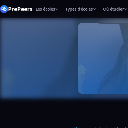
PrePeers
Les écoles
Types d'écoles
Où étudier