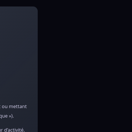
t ou mettant
que »).
 d’activité.