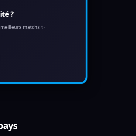
té ?
s meilleurs matchs ✨
 pays