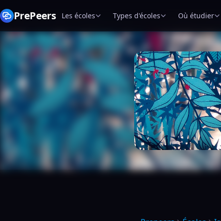
PrePeers
Les écoles
Types d'écoles
Où étudier