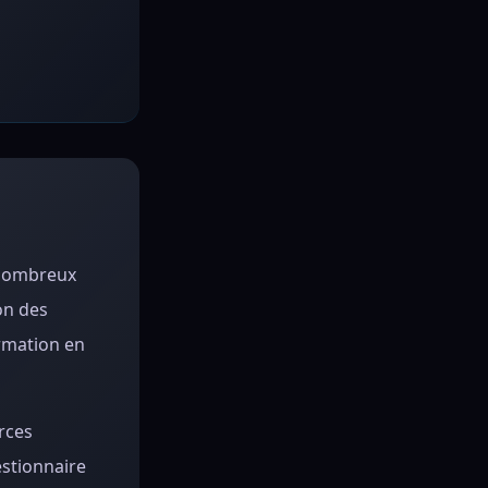
 nombreux
on des
ormation en
rces
estionnaire