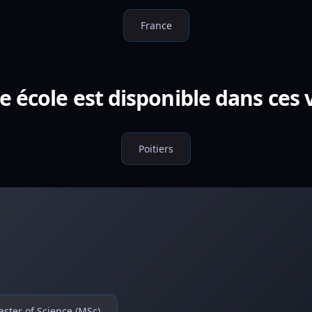
France
e école est disponible dans ces v
Poitiers
ster of Science (MSc)