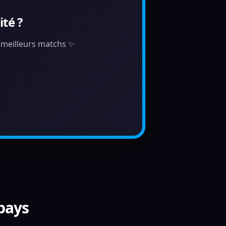
té ?
s meilleurs matchs ✨
 pays