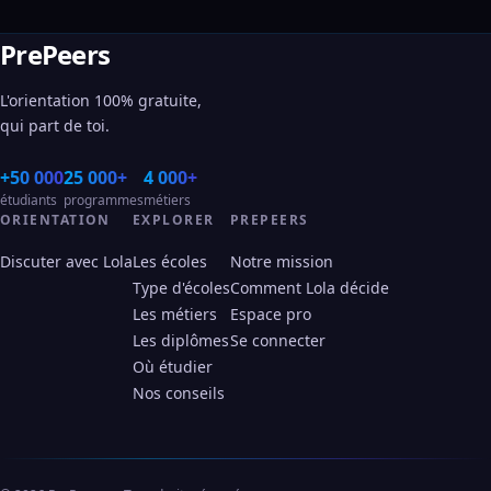
PrePeers
L'orientation 100% gratuite,
qui part de toi.
+50 000
25 000+
4 000+
étudiants
programmes
métiers
ORIENTATION
EXPLORER
PREPEERS
Discuter avec Lola
Les écoles
Notre mission
Type d'écoles
Comment Lola décide
Les métiers
Espace pro
Les diplômes
Se connecter
Où étudier
Nos conseils