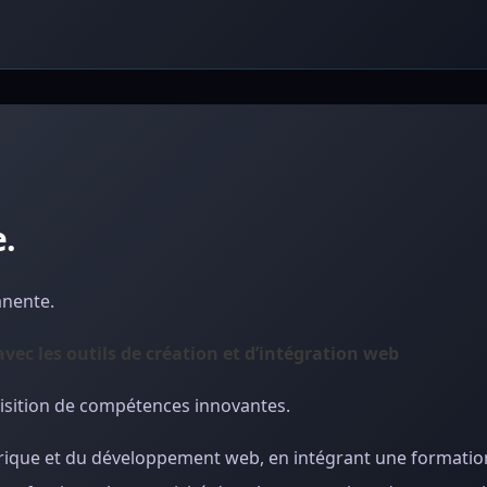
.
anente.
c les outils de création et d’intégration web
uisition de compétences innovantes.
rique et du développement web, en intégrant une formatio