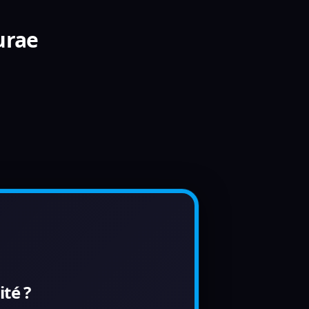
urae
té ?