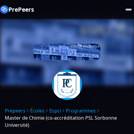
PrePeers
Prepeers
Écoles
Espci
Programmes
Master de Chimie (co-accréditation PSL Sorbonne
Université)