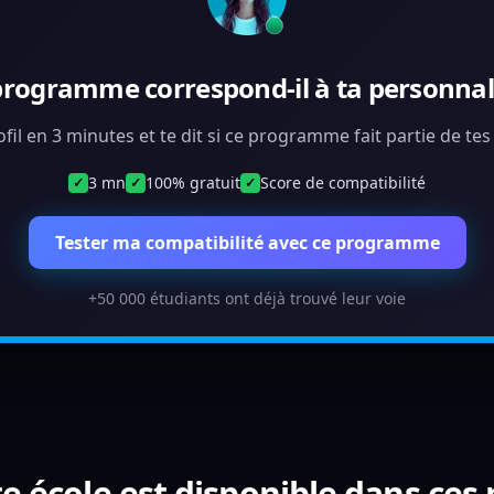
programme correspond-il à ta personnali
ofil en 3 minutes et te dit si ce programme fait partie de te
3 mn
100% gratuit
Score de compatibilité
✓
✓
✓
Tester ma compatibilité avec ce programme
+50 000 étudiants ont déjà trouvé leur voie
e école est disponible dans ces