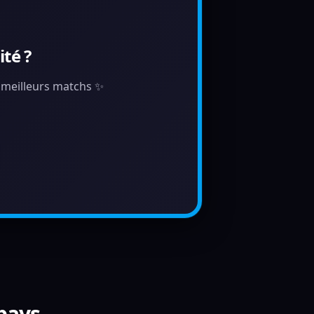
té ?
s meilleurs matchs ✨
 pays