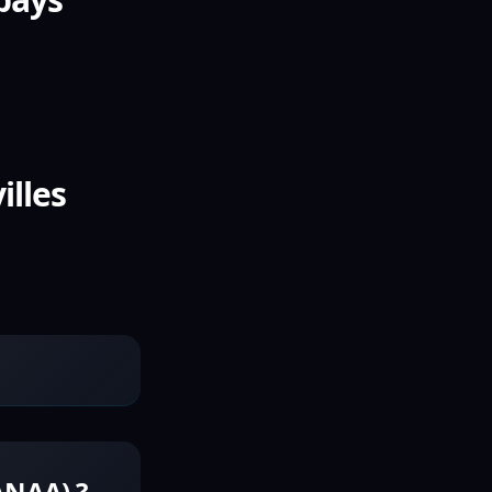
illes
ANAA) ?