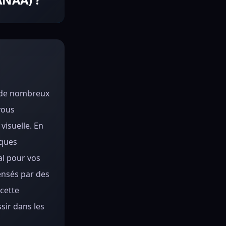
e de nombreux
vous
visuelle. En
iques
al pour vos
ensés par des
cette
sir dans les